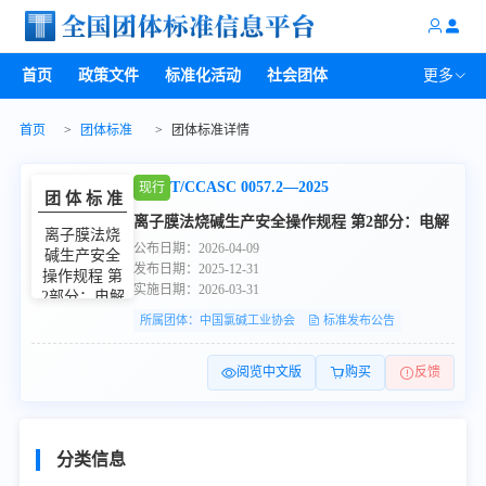
首页
政策文件
标准化活动
社会团体
更多
首页
>
团体标准
>
团体标准详情
T/CCASC 0057.2—2025
现行
ICS
71
团体标准
离子膜法烧碱生产安全操作规程 第2部分：电解
T/CCASC 0057.2—2025
离子膜法烧
公布日期：2026-04-09
碱生产安全
发布日期：2025-12-31
操作规程 第
实施日期：2026-03-31
2部分：电解
2026-04-09发布
2026-03-31实施
所属团体：中国氯碱工业协会
标准发布公告
中国氯碱工业协
会 发布
阅览中文版
购买
反馈
分类信息