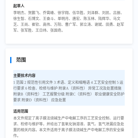
起草人
李明杰、贺鹏飞、乔霄峰、徐宇翔、伍华胜、刘泽群、刘凯、吕振、
徐生智、石博文、王奋斗、单明月、唐宏、陈玉林、陆辉华、马文
芝、王尚、崔钦、高伟、万阳、曹广军、郭立涛、谢斌、田勇、赵军
军、张军胜、王日纬、张国奇。
范围
主要技术内容
1 范围 2 规范性引用文件 3 术语、定义和缩略语 4 工艺安全控制 5 运
行要求 6 检查、检修与维护 附录A（资料性） 异常工况及处置措施
附录B（资料性） 工艺报警分级 附录C（资料性） 职业健康安全防护
要求 附录D（资料性） 应急处置
适用范围
本文件规定了离子膜法烧碱生产中电解工序的工艺安全控制、运行要
求、检修与维护等，并给出了氢氧化钠溶液、氯气、氢气泄漏应急处
置的相关内容。本文件适用于离子膜法烧碱生产中电解工序的安全操
作。