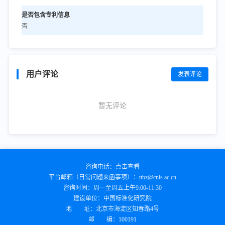
是否包含专利信息
否
用户评论
发表评论
暂无评论
咨询电话：
点击查看
平台邮箱（日常问题来函事项）：
ttbz@cnis.ac.cn
咨询时间：
周一至周五上午9:00-11:30
建设单位：
中国标准化研究院
地 址：
北京市海淀区知春路4号
邮 编：
100191