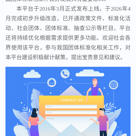
本平台于2016年3月正式发布上线，于2026年4
月完成初步升级改造，已开通政策文件、标准化活
动、社会团体、团体标准、抽查公示等栏目，平台
还将持续优化根据需求提供更多功能。欢迎社会各
界使用该平台，参与我国团体标准化相关工作，对
本平台建设积极献计献策，提出宝贵意见和建议。