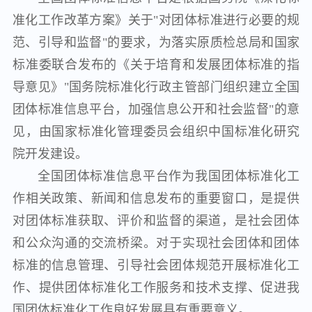
准化工作改革方案》关于"对团体标准进行必要的规
范、引导和监督"的要求，为落实原质检总局和国家
标准委联合发布的《关于培育和发展团体标准的指
导意见》"国务院标准化行政主管部门组织建立全国
团体标准信息平台，加强信息公开和社会监督"的意
见，由国家标准化管理委员会组织中国标准化研究
院开发建设。
全国团体标准信息平台作为我国团体标准化工
作相关政策、新闻和信息发布的重要窗口，是提供
对团体标准获取、评价和监督的渠道，是社会团体
和公众沟通的交流桥梁。对于实现社会团体和团体
标准的信息管理、引导社会团体规范开展标准化工
作、提供团体标准化工作服务和技术支撑、促进我
国团体标准化工作良好发展具有重要意义。