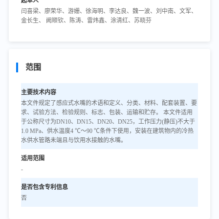
起草人
闫喜梁、廖荣华、游姗、徐海明、李达良、魏一波、刘中南、文军、
金长生、 阙顺钦、陈涛、雷炜鑫、涂清红、苏晓芬
范围
主要技术内容
本文件规定了感应式水嘴的术语和定义、分类、材料、配套装置、要
求、试验方法、检验规则、标志、包装、运输和贮存。 本文件适用
于公称尺寸为DN10、DN15、DN20、DN25，工作压力(静压)不大于
1.0 MPa、供水温度4 ℃～90 ℃条件下使用，安装在建筑物内的冷热
水供水管路未端且与饮用水接触的水嘴。
适用范围
-
是否包含专利信息
否