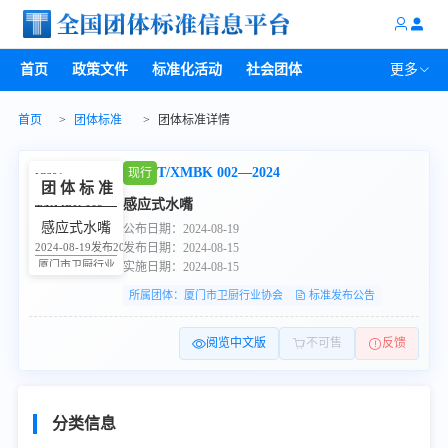
首页
政策文件
标准化活动
社会团体
更多
首页
>
团体标准
>
团体标准详情
T/XMBK 002—2024
现行
ICS
91
团体标准
感应式水嘴
T/XMBK 002—2024
感应式水嘴
公布日期：2024-08-19
2024-08-19发布
2024-08-15实施
发布日期：2024-08-15
厦门市卫厨行业
实施日期：2024-08-15
协会 发布
所属团体：厦门市卫厨行业协会
标准发布公告
阅览中文版
不可售
反馈
分类信息