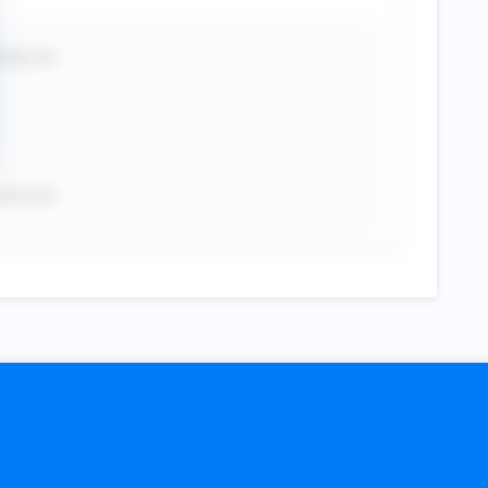
-**-**
-**-**