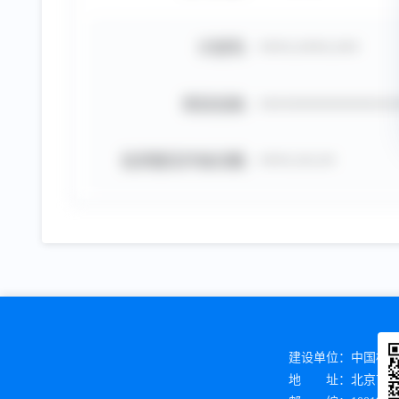
计划号:
****-****-***
项目名称:
*****************
征求意见开始日期:
****-**-**
建设单位：
中国标
地 址：
北京市海