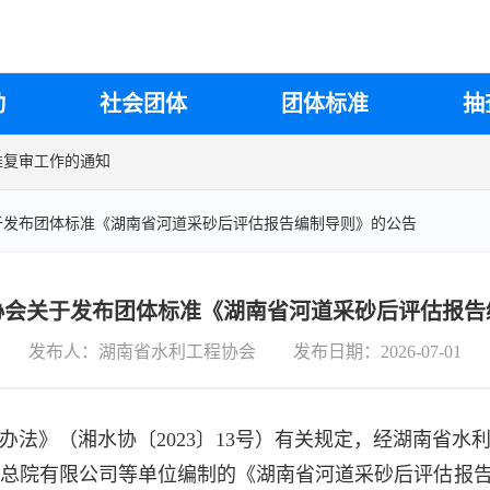
气连接系统团体标准建设研讨会的通知
设技术规范》第3部分和第5部分送审稿专家评审会的通知
准《实验室设计与建设技术规范》第3部分和第5部分送审稿专家评审会
审会的通知
动
社会团体
团体标准
抽
召开2026年度第二次中国汽车工程学会标准系列审查会议的通知
准复审工作的通知
修订项目的通知
于发布团体标准《湖南省河道采砂后评估报告编制导则》的公告
商业特许经营企业信用评价规范》团体标准技术评审会的通知
《抗皱紧致功效检测方法(基于糖基化细胞或组织的力学性能检测)》团
开汽车数据流通团体标准建设研讨会的通知
协会关于发布团体标准《湖南省河道采砂后评估报告
发布人：湖南省水利工程协会
发布日期：2026-07-01
办法》（湘水协〔2023〕13号）有关规定，经湖南省
院有限公司等单位编制的《湖南省河道采砂后评估报告编制导则