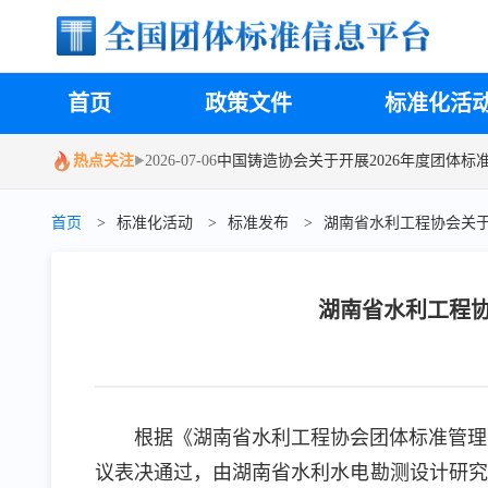
2026-04-28
2026-04-22
2026-04-22
中国汽车工程学会关于召开汽车高压电
关于召开协会团体标准《实验室设计与建
上海实验室装备协会关于召开协会团体标
2026-07-09
关于召开2026年第一批团体标准立项评
首页
政策文件
标准化活
2026-07-07
中国汽车工程学会工作通知 | 关于组织
热点关注
2026-07-06
中国铸造协会关于开展2026年度团体标
▶
2026-06-29
中国铸造协会关于终止部分团体标准制
首页
>
标准化活动
>
标准发布
>
湖南省水利工程协会关
2026-06-15
湖南省信用管理协会关于召开第一次《
2026-06-03
广州开发区黄埔化妆品产业协会关于召开
2026-05-15
中国汽车工程学会会议预告 | 关于召
湖南省水利工程
根据《湖南省水利工程协会团体标准管理
议表决通过，由湖南省水利水电勘测设计研究总