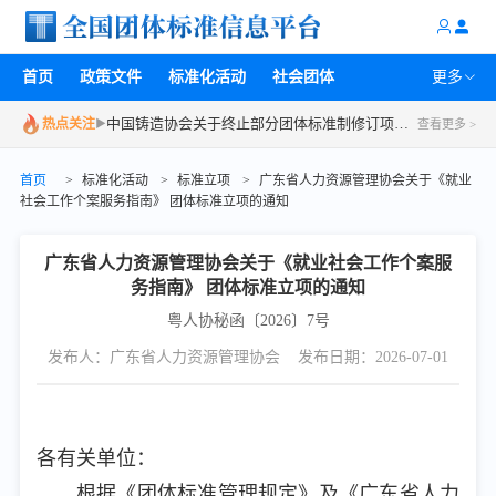
关于召开2026年第一批团体标准立项评审会的通知
中国汽车工程学会工作通知 | 关于组织召开2026年度第二次中国汽车工程学会标准系列审查会议的通知
首页
政策文件
标准化活动
社会团体
更多
中国铸造协会关于开展2026年度团体标准复审工作的通知
中国铸造协会关于终止部分团体标准制修订项目的通知
热点关注
▶
查看更多 >
湖南省信用管理协会关于召开第一次《商业特许经营企业信用评价规范》团体标准技术评审会的通知
首页
>
标准化活动
>
标准立项
>
广东省人力资源管理协会关于《就业
广州开发区黄埔化妆品产业协会关于召开《抗皱紧致功效检测方法(基于糖基化细胞或组织的力学性能检测)》团体标准研讨会议的通知
社会工作个案服务指南》 团体标准立项的通知
中国汽车工程学会会议预告 | 关于召开汽车数据流通团体标准建设研讨会的通知
中国汽车工程学会关于召开汽车高压电气连接系统团体标准建设研讨会的通知
广东省人力资源管理协会关于《就业社会工作个案服
务指南》 团体标准立项的通知
粤人协秘函〔2026〕7号
发布人：广东省人力资源管理协会
发布日期：2026-07-01
各有关单位：
根据《团体标准管理规定》及《广东省人力