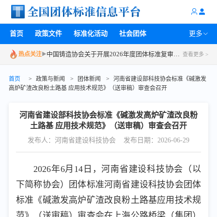
关于召开2026年第一批团体标准立项评审会的通知
首页
政策文件
标准化活动
社会团体
更多
中国汽车工程学会工作通知 | 关于组织召开2026年度第二次中国汽车工程学会标准系列审查会议的通知
中国铸造协会关于开展2026年度团体标准复审工作的通知
热点关注
▶
查看更多 >
中国铸造协会关于终止部分团体标准制修订项目的通知
首页
>
政策与新闻
>
团体新闻
>
河南省建设部科技协会标准《碱激发
湖南省信用管理协会关于召开第一次《商业特许经营企业信用评价规范》团体标准技术评审会的通知
高炉矿渣改良粉土路基 应用技术规范》（送审稿）审查会召开
广州开发区黄埔化妆品产业协会关于召开《抗皱紧致功效检测方法(基于糖基化细胞或组织的力学性能检测)》团体标准研讨会议的通知
中国汽车工程学会会议预告 | 关于召开汽车数据流通团体标准建设研讨会的通知
河南省建设部科技协会标准《碱激发高炉矿渣改良粉
土路基 应用技术规范》（送审稿）审查会召开
发布人：河南省建设科技协会
发布日期：2026-06-29
2026年6月14日，河南省建设科技协会（以
下简称协会）团体标准河南省建设科技协会团体
标准《碱激发高炉矿渣改良粉土路基应用技术规
范》（送审稿）审查会在上海公路桥梁（集团）