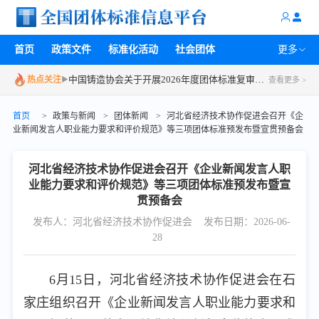
关于召开2026年第一批团体标准立项评审会的通知
首页
政策文件
标准化活动
社会团体
更多
中国汽车工程学会工作通知 | 关于组织召开2026年度第二次中国汽车工程学会标准系列审查会议的通知
中国铸造协会关于开展2026年度团体标准复审工作的通知
热点关注
▶
查看更多 >
中国铸造协会关于终止部分团体标准制修订项目的通知
首页
>
政策与新闻
>
团体新闻
>
河北省经济技术协作促进会召开《企
湖南省信用管理协会关于召开第一次《商业特许经营企业信用评价规范》团体标准技术评审会的通知
业新闻发言人职业能力要求和评价规范》等三项团体标准预发布暨宣贯预备会
广州开发区黄埔化妆品产业协会关于召开《抗皱紧致功效检测方法(基于糖基化细胞或组织的力学性能检测)》团体标准研讨会议的通知
中国汽车工程学会会议预告 | 关于召开汽车数据流通团体标准建设研讨会的通知
河北省经济技术协作促进会召开《企业新闻发言人职
业能力要求和评价规范》等三项团体标准预发布暨宣
贯预备会
发布人：河北省经济技术协作促进会
发布日期：2026-06-
28
6月15日，河北省经济技术协作促进会在石
家庄组织召开《企业新闻发言人职业能力要求和