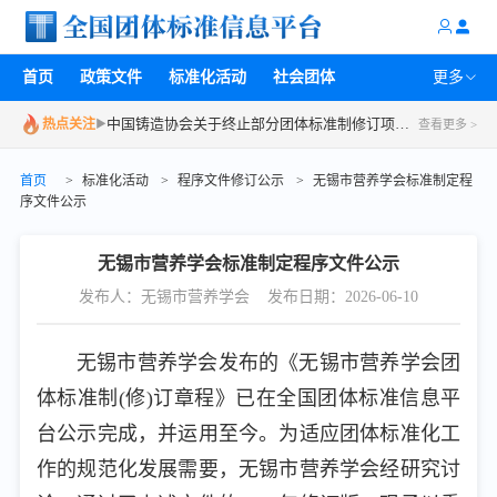
关于召开2026年第一批团体标准立项评审会的通知
中国汽车工程学会工作通知 | 关于组织召开2026年度第二次中国汽车工程学会标准系列审查会议的通知
首页
政策文件
标准化活动
社会团体
更多
中国铸造协会关于开展2026年度团体标准复审工作的通知
中国铸造协会关于终止部分团体标准制修订项目的通知
热点关注
▶
查看更多 >
湖南省信用管理协会关于召开第一次《商业特许经营企业信用评价规范》团体标准技术评审会的通知
首页
>
标准化活动
>
程序文件修订公示
>
无锡市营养学会标准制定程
广州开发区黄埔化妆品产业协会关于召开《抗皱紧致功效检测方法(基于糖基化细胞或组织的力学性能检测)》团体标准研讨会议的通知
序文件公示
中国汽车工程学会会议预告 | 关于召开汽车数据流通团体标准建设研讨会的通知
中国汽车工程学会关于召开汽车高压电气连接系统团体标准建设研讨会的通知
无锡市营养学会标准制定程序文件公示
发布人：无锡市营养学会
发布日期：2026-06-10
无锡市营养学会发布的《无锡市营养学会团
体标准制(修)订章程》已在全国团体标准信息平
台公示完成，并运用至今。为适应团体标准化工
作的规范化发展需要，无锡市营养学会经研究讨