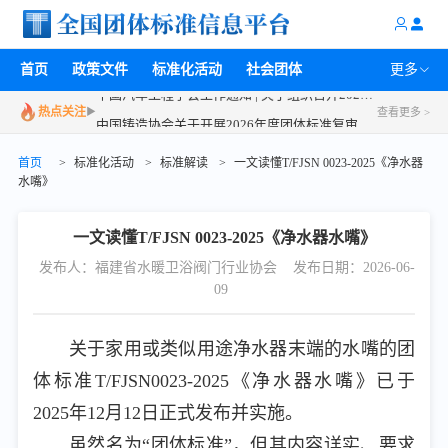
关于召开2026年第一批团体标准立项评审会的通知
首页
政策文件
标准化活动
社会团体
更多
中国汽车工程学会工作通知 | 关于组织召开2026年度第二次中国汽车工程学会标准系列审查会议的通知
中国铸造协会关于开展2026年度团体标准复审工作的通知
热点关注
▶
查看更多 >
中国铸造协会关于终止部分团体标准制修订项目的通知
首页
>
标准化活动
>
标准解读
>
一文读懂T/FJSN 0023-2025《净水器
湖南省信用管理协会关于召开第一次《商业特许经营企业信用评价规范》团体标准技术评审会的通知
水嘴》
广州开发区黄埔化妆品产业协会关于召开《抗皱紧致功效检测方法(基于糖基化细胞或组织的力学性能检测)》团体标准研讨会议的通知
中国汽车工程学会会议预告 | 关于召开汽车数据流通团体标准建设研讨会的通知
一文读懂T/FJSN 0023-2025《净水器水嘴》
发布人：福建省水暖卫浴阀门行业协会
发布日期：2026-06-
09
关于家用或类似用途净水器末端的水嘴的团
体标准T/FJSN0023-2025《净水器水嘴》已于
2025年12月12日正式发布并实施。
虽然名为“团体标准”，但其内容详实、要求