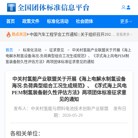
中国汽车工程学会会议预告 | 关于召开汽车数据流通团体标准建设研讨会的通知
中国汽车工程学会关于召开汽车高压电气连接系统团体标准建设研讨会的通知
关于召开协会团体标准《实验室设计与建设技术规范》第3部分和第5部分送审稿专家评审会的通知
上海实验室装备协会关于召开协会团体标准《实验室设计与建设技术规范》第3部分和第5部分送审稿专家评审会的通知
首页
政策文件
标准化活动
社会团体
更多
关于召开2026年第一批团体标准立项评审会的通知
中国汽车工程学会工作通知 | 关于组织召开2026年度第二次中国汽车工程学会标准系列审查会议的通知
热点关注
▶
查看更多 >
中国铸造协会关于开展2026年度团体标准复审工作的通知
首页
>
标准化活动
>
征求意见
>
中关村氢能产业联盟关于开展《海上
中国铸造协会关于终止部分团体标准制修订项目的通知
电解水制氢设备海况-负荷典型组合工况生成规范》、《浮式海上风电PEM制
氢装备耐久性评估方法》两项团体标准征求意见的通知
湖南省信用管理协会关于召开第一次《商业特许经营企业信用评价规范》团体标准技术评审会的通知
广州开发区黄埔化妆品产业协会关于召开《抗皱紧致功效检测方法(基于糖基化细胞或组织的力学性能检测)》团体标准研讨会议的通知
中关村氢能产业联盟关于开展《海上电解水制氢设备
海况-负荷典型组合工况生成规范》、《浮式海上风电
PEM制氢装备耐久性评估方法》两项团体标准征求意
见的通知
发布人：中关村氢能与燃料电池技术创新产业联盟
发布日
期：2026-05-29
各相关单位：