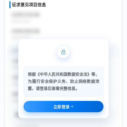
征求意见项目信息
征求意见开始日期:
****-**-**
征求意见结束日期:
****-**-**
1.
******************************
计划号:
****-****-***
根据《中华人民共和国数据安全法》等，
立项日期:
为履行安全保护义务、防止网络数据泄
****-**-**
露，请登录后查看完整信息。
项目名称:
******************************
立即登录
附件
征求意见稿