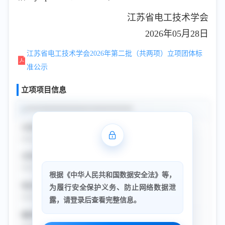
江苏省电工技术学会
2026年05月28日
江苏省电工技术学会2026年第二批（共两项）立项团体标
准公示
立项项目信息
1.
******************************
计划号:
****-****-***
立项日期:
****-**-**
根据《中华人民共和国数据安全法》等，
项目名称:
为履行安全保护义务、防止网络数据泄
******************************
露，请登录后查看完整信息。
编制单位: