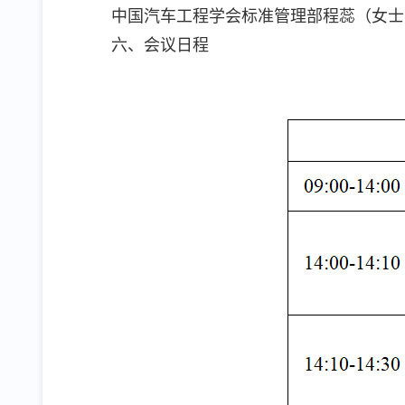
中国汽车工程学会标准管理部程蕊（女士）：1851592
六、会议日程